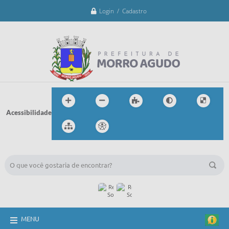
Login / Cadastro
Acessibilidade
BUSCA DO SITE:
MENU