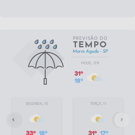
PREVISÃO DO
TEMPO
Morro Agudo - SP
HOJE, 09
31º
18º
SEGUNDA, 10
TERÇA, 11
33º
18º
31º
17º