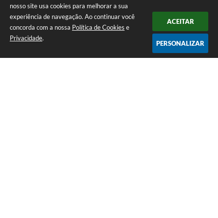
nosso site usa cookies para melhorar a sua
experiência de navegação. Ao continuar você
ACEITAR
concorda com a nossa
Política de Cookies
e
Privacidade
.
PERSONALIZAR
Telefone: (16) 3851-1400
Endereço: Praça Martinico Prado, nº 1626 | CEP: 14640-000
Atendimento de Segunda-feira a Sexta-feira das 08h às 17h
Prefeitura Municipal de Morro Agudo
Versão do Sistema:
3.5.3 - 19/06/2026
Portal atualizado em:
07/08/2026 07:24
Dados Abertos
Copyright Instar - 2006-2026. Todos os direitos reservados -
Instar Tecnologia