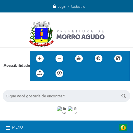
Login / Cadastro
Acessibilidade
BUSCA DO SITE:
MENU