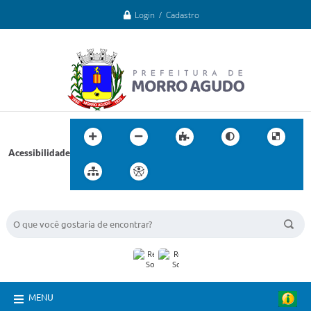
Login / Cadastro
Acessibilidade
BUSCA DO SITE:
MENU