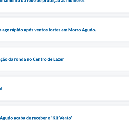
linhamento da rede de proteção às mulheres
ura age rápido após ventos fortes em Morro Agudo.
uação da ronda no Centro de Lazer
a!
 Agudo acaba de receber o 'Kit Verão'