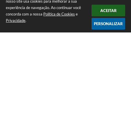
nosso site usa cookies para melhorar a sua
experiência de navegação. Ao continuar você
ACEITAR
concorda com a nossa
Política de Cookies
e
Privacidade
.
PERSONALIZAR
Telefone: (16) 3851-1400
Endereço: Praça Martinico Prado, nº 1626 | CEP: 14640-000
Atendimento de Segunda-feira a Sexta-feira das 08h às 17h
Prefeitura Municipal de Morro Agudo
Versão do Sistema:
3.5.3 - 19/06/2026
Portal atualizado em:
07/08/2026 07:24
Dados Abertos
Copyright Instar - 2006-2026. Todos os direitos reservados -
Instar Tecnologia