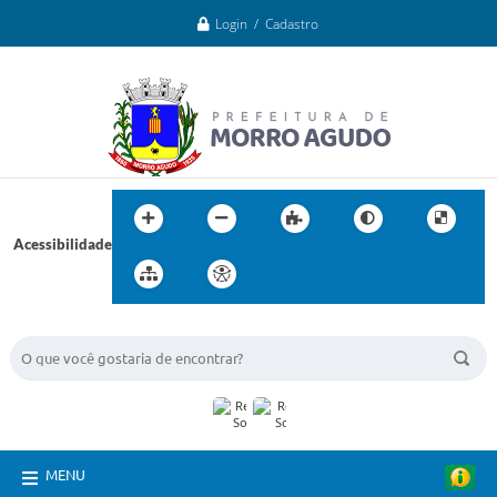
Login / Cadastro
Acessibilidade
BUSCA DO SITE:
MENU