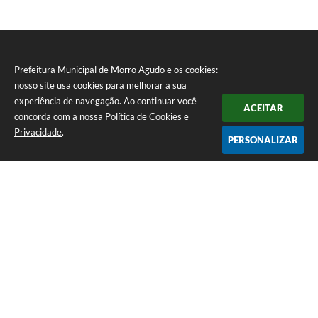
Prefeitura Municipal de Morro Agudo e os cookies:
nosso site usa cookies para melhorar a sua
experiência de navegação. Ao continuar você
ACEITAR
concorda com a nossa
Política de Cookies
e
Privacidade
.
PERSONALIZAR
Telefone: (16) 3851-1400
Endereço: Praça Martinico Prado, nº 1626 | CEP: 14640-000
Atendimento de Segunda-feira a Sexta-feira das 08h às 17h
Prefeitura Municipal de Morro Agudo
Versão do Sistema:
3.5.3 - 19/06/2026
Portal atualizado em:
07/08/2026 07:24
Dados Abertos