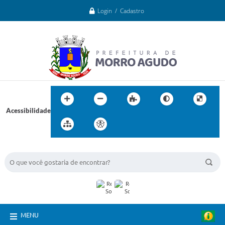
Login / Cadastro
Acessibilidade
BUSCA DO SITE:
MENU