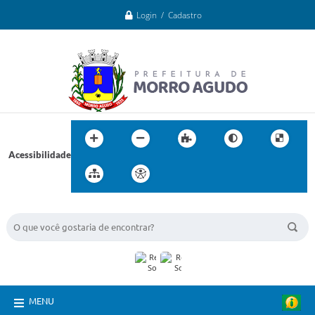
Login / Cadastro
Acessibilidade
BUSCA DO SITE:
MENU