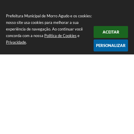
Prefeitura Municipal de Morro Agudo e os cookies:
nosso site usa cookies para melhorar a sua
experiência de navegação. Ao continuar você
ACEITAR
concorda com a nossa
Política de Cookies
e
Privacidade
.
PERSONALIZAR
Telefone: (16) 3851-1400
Endereço: Praça Martinico Prado, nº 1626 | CEP: 14640-000
Atendimento de Segunda-feira a Sexta-feira das 08h às 17h
Prefeitura Municipal de Morro Agudo
Versão do Sistema:
3.5.3 - 19/06/2026
Portal atualizado em:
06/08/2026 09:00
Dados Abertos