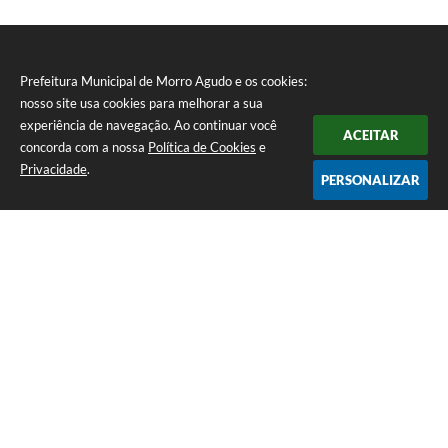
Prefeitura Municipal de Morro Agudo e os cookies:
nosso site usa cookies para melhorar a sua
experiência de navegação. Ao continuar você
ACEITAR
concorda com a nossa
Política de Cookies
e
Privacidade
.
PERSONALIZAR
Telefone: (16) 3851-1400
Endereço: Praça Martinico Prado, nº 1626 | CEP: 14640-000
Atendimento de Segunda-feira a Sexta-feira das 08h às 17h
Prefeitura Municipal de Morro Agudo
Versão do Sistema:
3.5.3 - 19/06/2026
Portal atualizado em:
07/08/2026 07:24
Dados Abertos