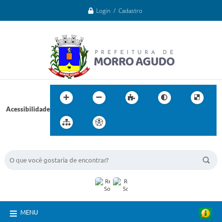
Login / Cadastro
Acessibilidade
BUSCA DO SITE:
MENU