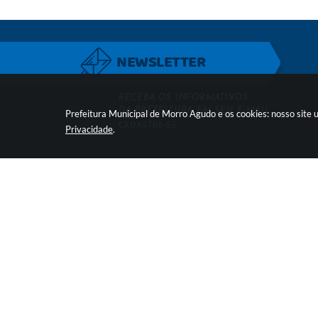
NEWSLETTER
RECEBA OS INFORMATIVOS
DA PREFEITURA EM SEU E-MAIL
Prefeitura Municipal de Morro Agudo e os cookies: nosso site
CADASTRE-SE
Privacidade
.
LOCALIZAÇÃO
Praça Martinico Prado, nº
CEP: 14640-000
Versão