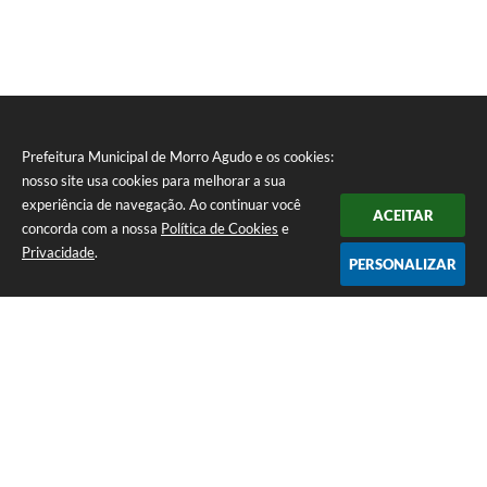
Prefeitura Municipal de Morro Agudo e os cookies:
nosso site usa cookies para melhorar a sua
experiência de navegação. Ao continuar você
ACEITAR
concorda com a nossa
Política de Cookies
e
Privacidade
.
PERSONALIZAR
Telefone: (16) 3851-1400
Endereço: Praça Martinico Prado, nº 1626 | CEP: 14640-000
Atendimento de Segunda-feira a Sexta-feira das 08h às 17h
Prefeitura Municipal de Morro Agudo
Versão do Sistema:
3.5.3 - 19/06/2026