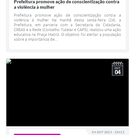
Prefeitura promove ação de conscientização contra
a violência à mulher
Prefeitura promove ação de conscientização contra a
violência à mulher Na manhã desta sexta-feira (24), a
Prefeitura, em parceria com a Secretaria da Cidadania,
CREAS e a Rede (Conselho Tutelar e CAPS), realizou uma ação
educativa na Praça Matriz. O objetivo foi alertar a população
sobre a importância de...
OUT
04
04 OUT 2023 - 12h13