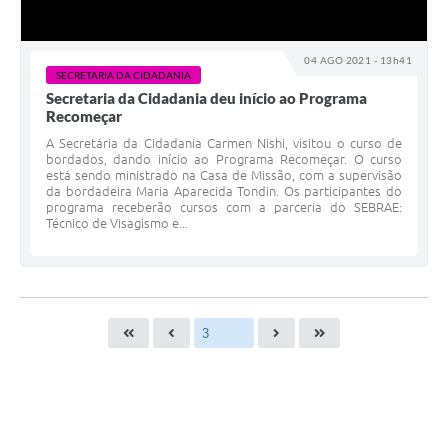
04 AGO 2021 - 13h41
SECRETARIA DA CIDADANIA
Secretaria da Cidadania deu início ao Programa
Recomeçar
A Secretária da Cidadania Carmen Nishi, visitou o curso de
bordados, dando início ao Programa Recomeçar. O curso
está sendo ministrado na Casa de Missão, com a supervisão
da bordadeira Maria Aparecida Tondin. Os participantes do
programa receberão cursos com a parceria do SEBRAE:
Técnico de Visagismo e...