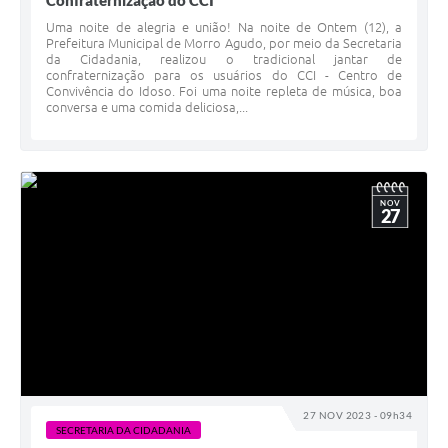
Confraternização do CCI
Uma noite de alegria e união! Na noite de Ontem (12), a
Prefeitura Municipal de Morro Agudo, por meio da Secretaria
da Cidadania, realizou o tradicional jantar de
confraternização para os usuários do CCI - Centro de
Convivência do Idoso. Foi uma noite repleta de música, boa
conversa e uma comida deliciosa,...
NOV
27
27 NOV 2023 - 09h34
SECRETARIA DA CIDADANIA