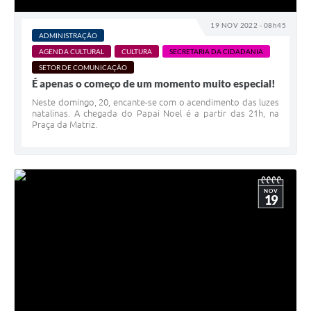
19 NOV 2022 - 08h45
ADMINISTRAÇÃO
AGENDA CULTURAL
CULTURA
SECRETARIA DA CIDADANIA
SETOR DE COMUNICAÇÃO
É apenas o começo de um momento muito especial!
Neste domingo, 20, encante-se com o acendimento das luzes
natalinas. A chegada do Papai Noel é a partir das 21h, na
Praça da Matriz.
NOV
19