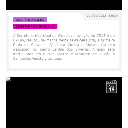
25 AGO 2022 - 13h30
ASSISTÊNCIA SOCIAL
SECRETARIA DA CIDADANIA
A Secretaria Municipal da Cidadania, através do CRAS e do
CREAS, realizou na manhã desta sexta-feira (19), a primeira
Roda de Conversa "Violência Contra a Mulher não tem
desculpa", no bairro Jardim dos Silveiras. A ação será
multiplicada em outros bairros e acontece em alusão à
Campanha Agosto Lilás , que...
AGO
19