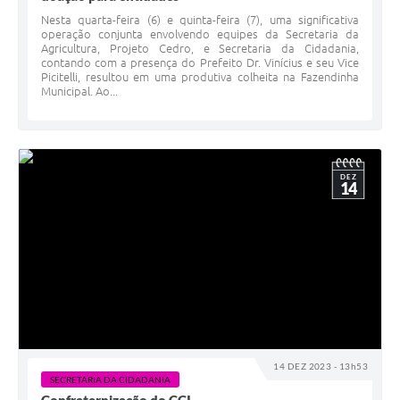
Nesta quarta-feira (6) e quinta-feira (7), uma significativa
operação conjunta envolvendo equipes da Secretaria da
Agricultura, Projeto Cedro, e Secretaria da Cidadania,
contando com a presença do Prefeito Dr. Vinícius e seu Vice
Picitelli, resultou em uma produtiva colheita na Fazendinha
Municipal. Ao...
DEZ
14
14 DEZ 2023 - 13h53
SECRETARIA DA CIDADANIA