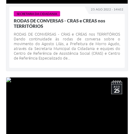
25 AGO 2022 - 14h02
SECRETARIA DA CIDADANIA
RODAS DE CONVERSAS - CRAS e CREAS nos
TERRITÓRIOS
RODAS DE CONVERSAS - CRAS e CREAS nos TERRITÓRIOS
Dando continuidade às rodas de conversa sobre o
movimento do Agosto Lilás, a Prefeitura de Morro Agudo,
através da Secretaria Municipal da Cidadania e equipes do
Centro de Referência de Assistência Social (CRAS) e Centro
de Referência Especializado de...
AGO
25