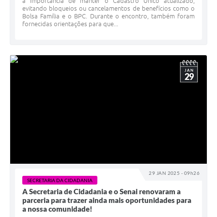
a importância de manter o Cadastro Único atualizado,
evitando bloqueios ou cancelamentos de benefícios como o
Bolsa Família e o BPC. Durante o encontro, também foram
fornecidas orientações para que...
JAN
29
29 JAN 2025 - 09h26
SECRETARIA DA CIDADANIA
A Secretaria de Cidadania e o Senai renovaram a
parceria para trazer ainda mais oportunidades para
a nossa comunidade!