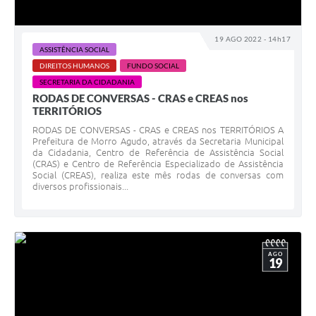
19 AGO 2022 - 14h17
ASSISTÊNCIA SOCIAL
DIREITOS HUMANOS
FUNDO SOCIAL
SECRETARIA DA CIDADANIA
RODAS DE CONVERSAS - CRAS e CREAS nos
TERRITÓRIOS
RODAS DE CONVERSAS - CRAS e CREAS nos TERRITÓRIOS A
Prefeitura de Morro Agudo, através da Secretaria Municipal
da Cidadania, Centro de Referência de Assistência Social
(CRAS) e Centro de Referência Especializado de Assistência
Social (CREAS), realiza este mês rodas de conversas com
diversos profissionais...
AGO
19