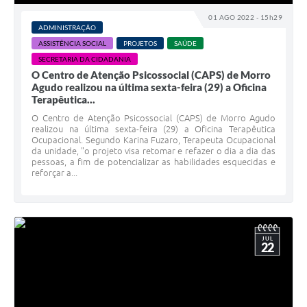
01 AGO 2022 - 15h29
ADMINISTRAÇÃO
ASSISTÊNCIA SOCIAL
PROJETOS
SAÚDE
SECRETARIA DA CIDADANIA
O Centro de Atenção Psicossocial (CAPS) de Morro
Agudo realizou na última sexta-feira (29) a Oficina
Terapêutica...
O Centro de Atenção Psicossocial (CAPS) de Morro Agudo
realizou na última sexta-feira (29) a Oficina Terapêutica
Ocupacional. Segundo Karina Fuzaro, Terapeuta Ocupacional
da unidade, "o projeto visa retomar e refazer o dia a dia das
pessoas, a fim de potencializar as habilidades esquecidas e
reforçar a...
JUL
22