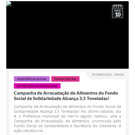
MAR
10
10 MAR 2025 - 09h36
ASSISTÊNCIA SOCIAL
FUNDO SOCIAL
SECRETARIA DA CIDADANIA
Campanha de Arrecadação de Alimentos do Fundo
Social de Solidariedade Alcança 3,5 Toneladas!
Campanha de Arrecadação de Alimentos do Fundo Social de
Solidariedade Alcança 3,5 Toneladas! No último sábado, dia
8, a Prefeitura Municipal de Morro Agudo realizou uma a
Campanha de Arrecadação de Alimentos, promovida pelo
Fundo Social de Solidariedade e Secretaria da Cidadania. A
ação resultou na...