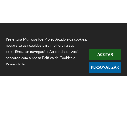
Prefeitura Municipal de Morro Agudo e os cookies:
nosso site usa cookies para melhorar a sua
experiência de navegação. Ao continuar você
ACEITAR
concorda com a nossa
Política de Cookies
e
Privacidade
.
PERSONALIZAR
Telefone: (16) 3851-1400
Endereço: Praça Martinico Prado, nº 1626 | CEP: 14640-000
Atendimento de Segunda-feira a Sexta-feira das 08h às 17h
Prefeitura Municipal de Morro Agudo
Versão do Sistema:
3.5.3 - 19/06/2026