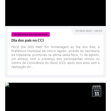
19 AGO 2022 - 13h55
SECRETARIA DA CIDADANIA
Dia dos pais no CCI
FELIZ DIA DOS PAIS! Em homenagem ao Dia dos Pais, a
Prefeitura Municipal de Morro Agudo, através da Secretaria
da Cidadania, promoveu na última sexta-feira, 12 de agosto,
um almoço com a presença dos participantes idosos no
Centro de Convivência do Idoso (CCI). Após dois anos sem a
realização do...
AGO
11