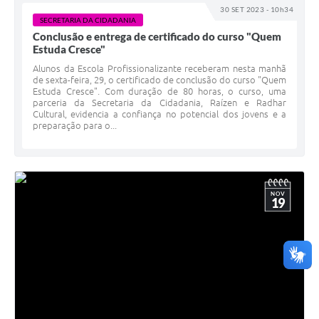
30 SET 2023 - 10h34
SECRETARIA DA CIDADANIA
Conclusão e entrega de certificado do curso "Quem
Estuda Cresce"
Alunos da Escola Profissionalizante receberam nesta manhã
de sexta-feira, 29, o certificado de conclusão do curso "Quem
Estuda Cresce". Com duração de 80 horas, o curso, uma
parceria da Secretaria da Cidadania, Raízen e Radhar
Cultural, evidencia a confiança no potencial dos jovens e a
preparação para o...
NOV
19