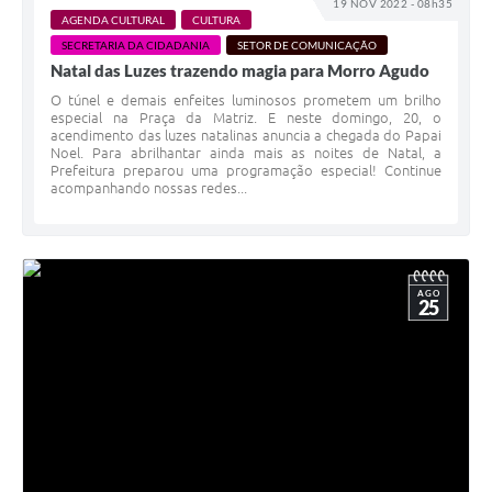
19 NOV 2022 - 08h35
AGENDA CULTURAL
CULTURA
SECRETARIA DA CIDADANIA
SETOR DE COMUNICAÇÃO
Natal das Luzes trazendo magia para Morro Agudo
O túnel e demais enfeites luminosos prometem um brilho
especial na Praça da Matriz. E neste domingo, 20, o
acendimento das luzes natalinas anuncia a chegada do Papai
Noel. Para abrilhantar ainda mais as noites de Natal, a
Prefeitura preparou uma programação especial! Continue
acompanhando nossas redes...
AGO
25