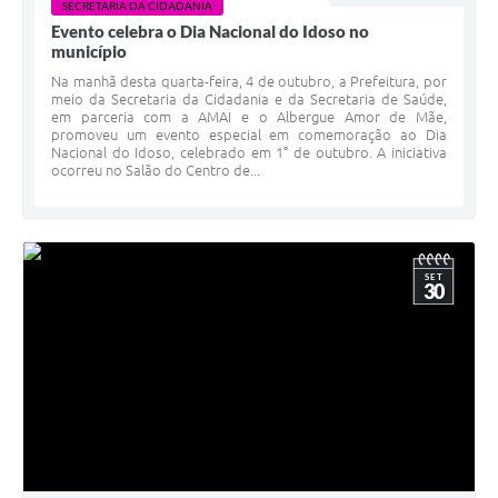
SECRETARIA DA CIDADANIA
Evento celebra o Dia Nacional do Idoso no
município
Na manhã desta quarta-feira, 4 de outubro, a Prefeitura, por
meio da Secretaria da Cidadania e da Secretaria de Saúde,
em parceria com a AMAI e o Albergue Amor de Mãe,
promoveu um evento especial em comemoração ao Dia
Nacional do Idoso, celebrado em 1° de outubro. A iniciativa
ocorreu no Salão do Centro de...
SET
30