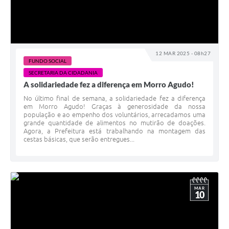
12 MAR 2025 - 08h27
FUNDO SOCIAL
SECRETARIA DA CIDADANIA
A solidariedade fez a diferença em Morro Agudo!
No último final de semana, a solidariedade fez a diferença
em Morro Agudo! Graças à generosidade da nossa
população e ao empenho dos voluntários, arrecadamos uma
grande quantidade de alimentos no mutirão de doações.
Agora, a Prefeitura está trabalhando na montagem das
cestas básicas, que serão entregues...
MAR
10