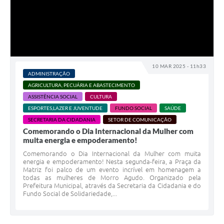
10 MAR 2025 - 11h33
ADMINISTRAÇÃO
AGRICULTURA, PECUÁRIA E ABASTECIMENTO
ASSISTÊNCIA SOCIAL
CULTURA
ESPORTES,LAZER E JUVENTUDE
FUNDO SOCIAL
SAÚDE
SECRETARIA DA CIDADANIA
SETOR DE COMUNICAÇÃO
Comemorando o Dia Internacional da Mulher com
muita energia e empoderamento!
Comemorando o Dia Internacional da Mulher com muita
energia e empoderamento! Nesta segunda-feira, a Praça da
Matriz foi palco de um evento incrível em homenagem a
todas as mulheres de Morro Agudo. Organizado pela
Prefeitura Municipal, através da Secretaria da Cidadania e do
Fundo Social de Solidariedade,...