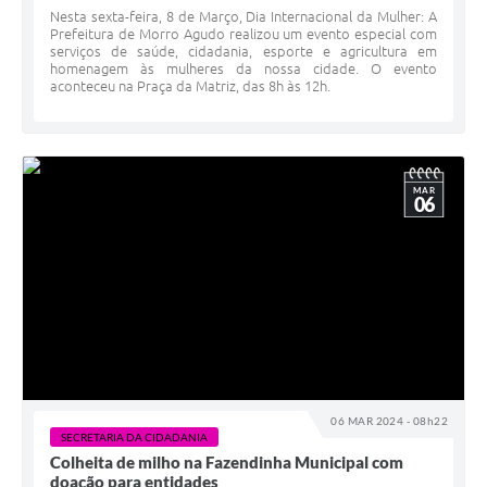
Nesta sexta-feira, 8 de Março, Dia Internacional da Mulher: A
Prefeitura de Morro Agudo realizou um evento especial com
serviços de saúde, cidadania, esporte e agricultura em
homenagem às mulheres da nossa cidade. O evento
aconteceu na Praça da Matriz, das 8h às 12h.
MAR
06
06 MAR 2024 - 08h22
SECRETARIA DA CIDADANIA
Colheita de milho na Fazendinha Municipal com
doação para entidades