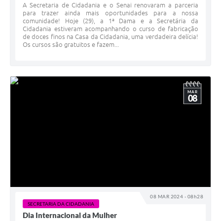
A Secretaria de Cidadania e o Senai renovaram a parceria
para trazer ainda mais oportunidades para a nossa
comunidade! Hoje (29), a 1ª Dama e a Secretária da
Cidadania estiveram acompanhando o curso de fabricação
de doces finos na Casa da Cidadania, uma verdadeira delícia!
Os cursos são gratuitos e fazem...
MAR
08
08 MAR 2024 - 08h28
SECRETARIA DA CIDADANIA
Dia Internacional da Mulher