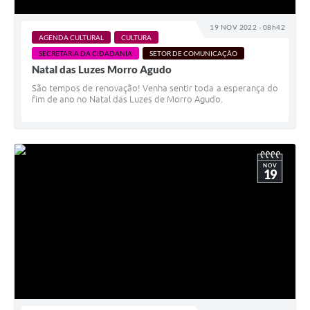
19 NOV 2022 - 08h42
AGENDA CULTURAL
CULTURA
SECRETARIA DA CIDADANIA
SETOR DE COMUNICAÇÃO
Natal das Luzes Morro Agudo
São tempos de renovação! Venha sentir toda a esperança do
fim de ano no Natal das Luzes de Morro Agudo.
NOV
19