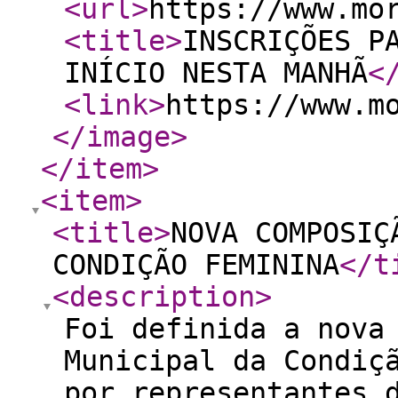
<url
>
https://www.mo
<title
>
INSCRIÇÕES P
INÍCIO NESTA MANHÃ
<
<link
>
https://www.m
</image
>
</item
>
<item
>
<title
>
NOVA COMPOSIÇ
CONDIÇÃO FEMININA
</t
<description
>
Foi definida a nova
Municipal da Condiç
por representantes 