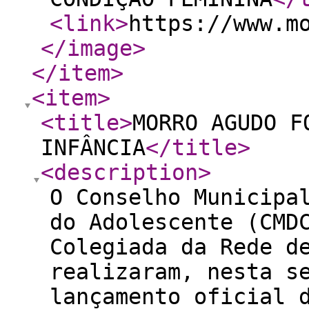
<link
>
https://www.m
</image
>
</item
>
<item
>
<title
>
MORRO AGUDO F
INFÂNCIA
</title
>
<description
>
O Conselho Municipa
do Adolescente (CMD
Colegiada da Rede d
realizaram, nesta s
lançamento oficial 