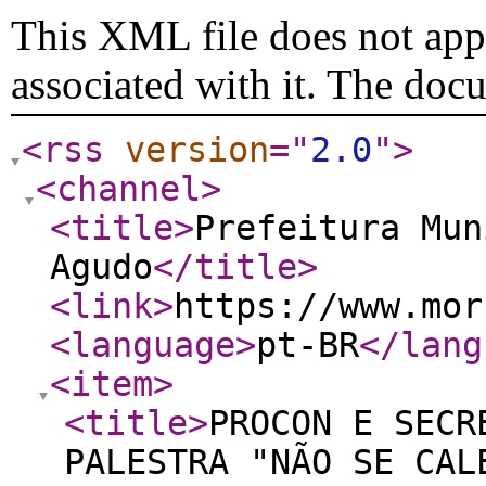
This XML file does not appe
associated with it. The doc
<rss
version
="
2.0
"
>
<channel
>
<title
>
Prefeitura Mun
Agudo
</title
>
<link
>
https://www.mor
<language
>
pt-BR
</lang
<item
>
<title
>
PROCON E SECR
PALESTRA "NÃO SE CAL