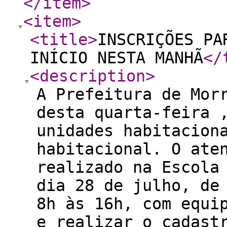
</item
>
<item
>
<title
>
INSCRIÇÕES PA
INÍCIO NESTA MANHÃ
</
<description
>
A Prefeitura de Mor
desta quarta-feira 
unidades habitacion
habitacional. O ate
realizado na Escola
dia 28 de julho, de
8h às 16h, com equi
e realizar o cadast