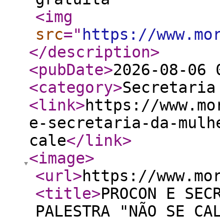
<img
src
="
https://www.mo
</description
>
<pubDate
>
2026-08-06 
<category
>
Secretaria
<link
>
https://www.mo
e-secretaria-da-mulh
cale
</link
>
<image
>
<url
>
https://www.mo
<title
>
PROCON E SEC
PALESTRA "NÃO SE CA