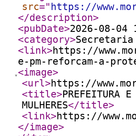
src
="
https://www.mo
</description
>
<pubDate
>
2026-08-04 
<category
>
Secretaria
<link
>
https://www.mo
e-pm-reforcam-a-prot
<image
>
<url
>
https://www.mo
<title
>
PREFEITURA E
MULHERES
</title
>
<link
>
https://www.m
</image
>