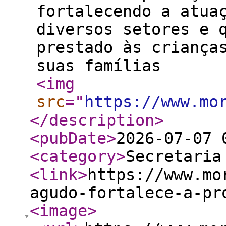
fortalecendo a atua
diversos setores e 
prestado às criança
suas famílias
<img
src
="
https://www.mo
</description
>
<pubDate
>
2026-07-07 
<category
>
Secretaria
<link
>
https://www.mo
agudo-fortalece-a-pr
<image
>