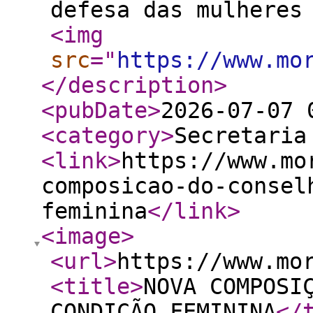
defesa das mulheres
<img
src
="
https://www.mo
</description
>
<pubDate
>
2026-07-07 
<category
>
Secretaria
<link
>
https://www.mo
composicao-do-consel
feminina
</link
>
<image
>
<url
>
https://www.mo
<title
>
NOVA COMPOSI
CONDIÇÃO FEMININA
</