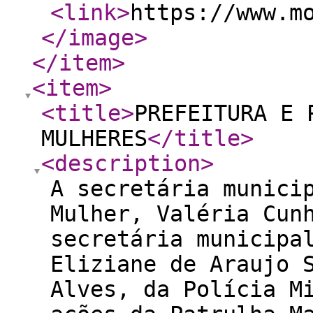
<link
>
https://www.m
</image
>
</item
>
<item
>
<title
>
PREFEITURA E 
MULHERES
</title
>
<description
>
A secretária munici
Mulher, Valéria Cun
secretária municipa
Eliziane de Araujo 
Alves, da Polícia M