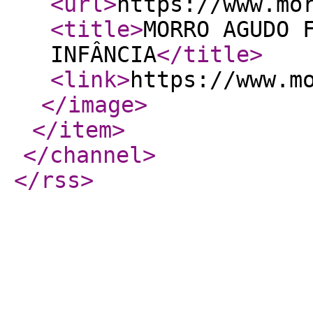
<url
>
https://www.mo
<title
>
MORRO AGUDO 
INFÂNCIA
</title
>
<link
>
https://www.m
</image
>
</item
>
</channel
>
</rss
>