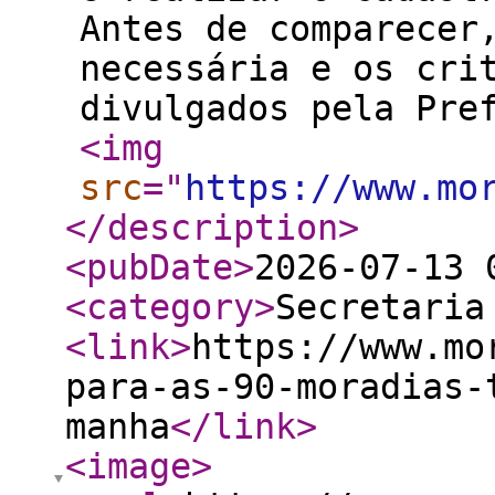
Antes de comparecer
necessária e os cri
divulgados pela Pre
<img
src
="
https://www.mo
</description
>
<pubDate
>
2026-07-13 
<category
>
Secretaria
<link
>
https://www.mo
para-as-90-moradias-
manha
</link
>
<image
>