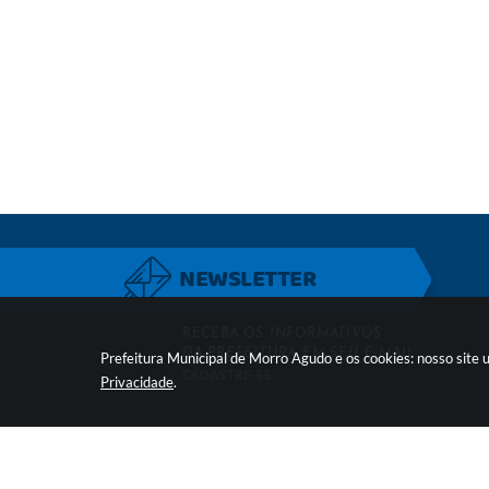
NEWSLETTER
RECEBA OS INFORMATIVOS
DA PREFEITURA EM SEU E-MAIL
Prefeitura Municipal de Morro Agudo e os cookies: nosso site
CADASTRE-SE
Privacidade
.
LOCALIZAÇÃO