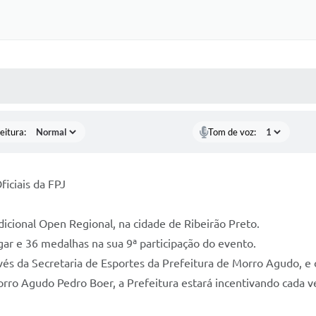
 MÍDIAS
RECEBA NOTÍCIAS
eitura:
Tom de voz:
iciais da FPJ
adicional Open Regional, na cidade de Ribeirão Preto.
ar e 36 medalhas na sua 9ª participação do evento.
vés da Secretaria de Esportes da Prefeitura de Morro Agudo, e 
o Agudo Pedro Boer, a Prefeitura estará incentivando cada vez