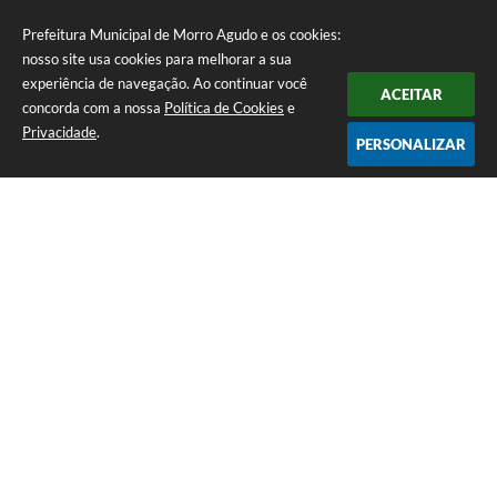
Prefeitura Municipal de Morro Agudo e os cookies:
nosso site usa cookies para melhorar a sua
experiência de navegação. Ao continuar você
ACEITAR
concorda com a nossa
Política de Cookies
e
Privacidade
.
PERSONALIZAR
Telefone: (16) 3851-1400
Endereço: Praça Martinico Prado, nº 1626 | CEP: 14640-000
Atendimento de Segunda-feira a Sexta-feira das 08h às 17h
Prefeitura Municipal de Morro Agudo
Versão do Sistema:
3.5.3 - 19/06/2026
Portal atualizado em:
07/08/2026 07:24
Dados Abertos
Copyright Instar - 2006-2026. Todos os direitos reservados -