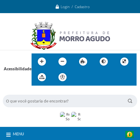
Login / Cadastro
Acessibilidade
BUSCA DO SITE:
MENU