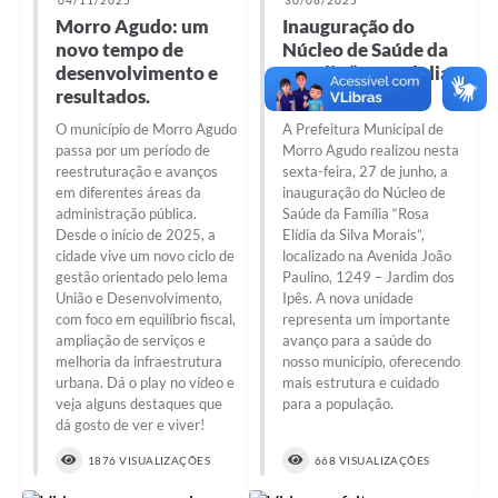
Morro Agudo: um
Inauguração do
novo tempo de
Núcleo de Saúde da
desenvolvimento e
Família “Rosa Elídia
resultados.
da Silva Morais”
O município de Morro Agudo
A Prefeitura Municipal de
passa por um período de
Morro Agudo realizou nesta
reestruturação e avanços
sexta-feira, 27 de junho, a
em diferentes áreas da
inauguração do Núcleo de
administração pública.
Saúde da Família “Rosa
Desde o início de 2025, a
Elídia da Silva Morais”,
cidade vive um novo ciclo de
localizado na Avenida João
gestão orientado pelo lema
Paulino, 1249 – Jardim dos
União e Desenvolvimento,
Ipês. A nova unidade
com foco em equilíbrio fiscal,
representa um importante
ampliação de serviços e
avanço para a saúde do
melhoria da infraestrutura
nosso município, oferecendo
urbana. Dá o play no vídeo e
mais estrutura e cuidado
veja alguns destaques que
para a população.
dá gosto de ver e viver!
1876 VISUALIZAÇÕES
668 VISUALIZAÇÕES