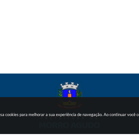
 usa cookies para melhorar a sua experiência de navegação. Ao continuar você