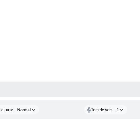
AS MÍDIAS
leitura:
Tom de voz: