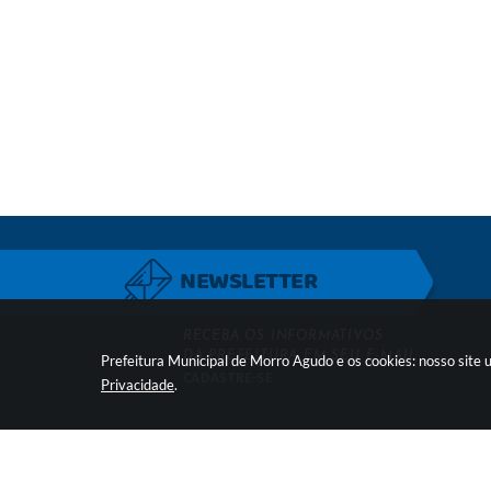
NEWSLETTER
RECEBA OS INFORMATIVOS
DA PREFEITURA EM SEU E-MAIL
Prefeitura Municipal de Morro Agudo e os cookies: nosso site
CADASTRE-SE
Privacidade
.
LOCALIZAÇÃO