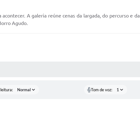
contecer. A galeria reúne cenas da largada, do percurso e da
Morro Agudo.
AS MÍDIAS
leitura:
Tom de voz: