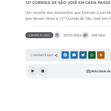
12ª CORRIDA DE SÃO JOSÉ EM CADA PASSO
Um recorte dos momentos que fizeram a corrida a
que deram ritmo à 12ª Corrida de São José em 
20/03/2026
288 fotos
ESPORTE E LAZER
COMPARTILHAR
FACEBOOK
MESSENGER
TWITTER
WHATSAPP
OUTR
Velocidade de 