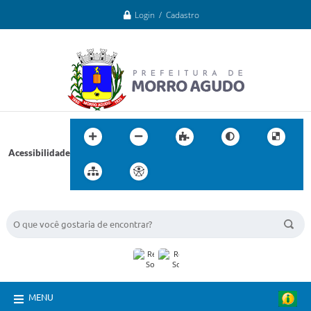
Login / Cadastro
Acessibilidade
BUSCA DO SITE:
MENU