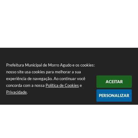
Prefeitura Municipal de Morro Agudo e os cookies:
nosso site usa cookies para melhorar a sua
experiência de navegação. Ao continuar você
ACEITAR
concorda com a nossa
Política de Cookies
e
Privacidade
.
PERSONALIZAR
Telefone: (16) 3851-1400
Endereço: Praça Martinico Prado, nº 1626 | CEP: 14640-000
Atendimento de Segunda-feira a Sexta-feira das 08h às 17h
Prefeitura Municipal de Morro Agudo