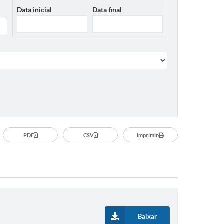
Data inicial
Data final
PDF
CSV
Imprimir
Baixar