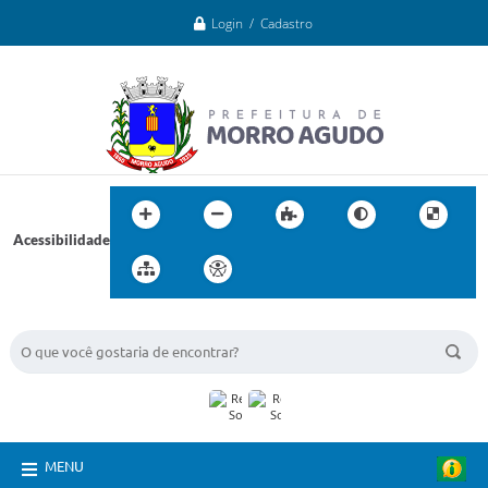
Login / Cadastro
Acessibilidade
BUSCA DO SITE:
MENU