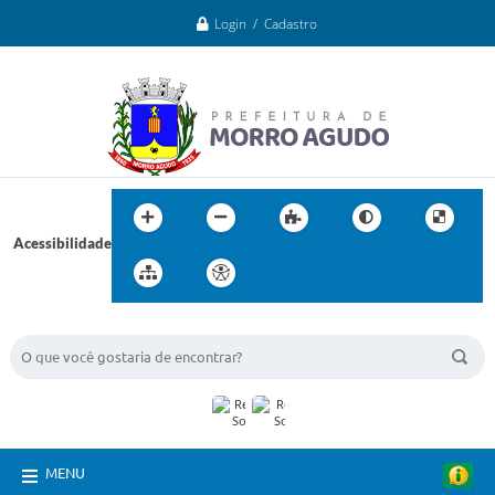
Login / Cadastro
Acessibilidade
BUSCA DO SITE:
MENU