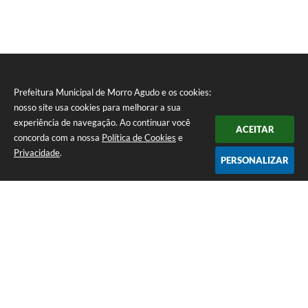
Prefeitura Municipal de Morro Agudo e os cookies:
nosso site usa cookies para melhorar a sua
experiência de navegação. Ao continuar você
ACEITAR
concorda com a nossa
Política de Cookies
e
Privacidade
.
PERSONALIZAR
Telefone: (16) 3851-1400
Endereço: Praça Martinico Prado, nº 1626 | CEP: 14640-000
Atendimento de Segunda-feira a Sexta-feira das 08h às 17h
Prefeitura Municipal de Morro Agudo
Versão do Sistema:
3.5.3 - 19/06/2026
Portal atualizado em:
07/08/2026 07:24