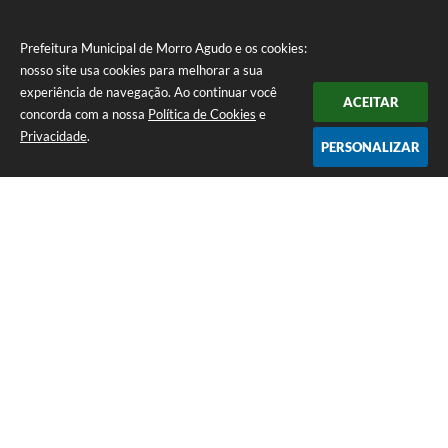
Prefeitura Municipal de Morro Agudo e os cookies:
nosso site usa cookies para melhorar a sua
experiência de navegação. Ao continuar você
ACEITAR
concorda com a nossa
Política de Cookies
e
Privacidade
.
PERSONALIZAR
Telefone: (16) 3851-1400
Endereço: Praça Martinico Prado, nº 1626 | CEP: 14640-000
Atendimento de Segunda-feira a Sexta-feira das 08h às 17h
Prefeitura Municipal de Morro Agudo
Versão do Sistema:
3.5.3 - 19/06/2026
Portal atualizado em:
06/08/2026 14:56
Dados Abertos