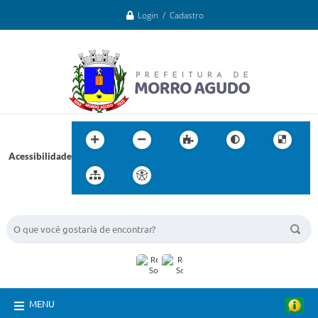
Login / Cadastro
Acessibilidade
BUSCA DO SITE:
MENU