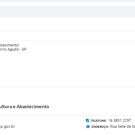
astecimento
orro Agudo - SP
cultura e Abastecimento
16 3851 2297
TELEFONE:
p.gov.br
Rua Sete de S
ENDEREÇO: