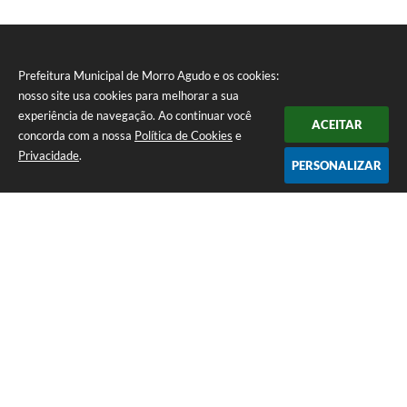
Prefeitura Municipal de Morro Agudo e os cookies:
nosso site usa cookies para melhorar a sua
experiência de navegação. Ao continuar você
ACEITAR
concorda com a nossa
Política de Cookies
e
Privacidade
.
PERSONALIZAR
Telefone: (16) 3851-1400
Endereço: Praça Martinico Prado, nº 1626 | CEP: 14640-000
Atendimento de Segunda-feira a Sexta-feira das 08h às 17h
Prefeitura Municipal de Morro Agudo
Versão do Sistema:
3.5.3 - 19/06/2026
Portal atualizado em:
06/08/2026 14:56
Dados Abertos