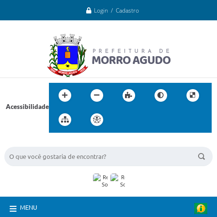
Login / Cadastro
Acessibilidade
BUSCA DO SITE:
MENU