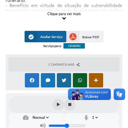
funerário.
- Benefício em virtude de situação de vulnerabilidade
temporária – concessão de cesta de alimentos em caráter
Clique para ver mais
temporário.
- Benefício em virtude de desastre ou calamidade pública
- concedido na forma de bens de consumo, em caráter
provisório e suplementar, de acordo com o grau de
complexidade do atendimento de vulnerabilidade e risco
Avaliar Serviço
Baixar PDF
pessoal das famílias e indivíduos afetados.
Serviço para:
CIDADÃO
COMPARTILHAR