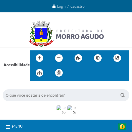
Login / Cadastro
Acessibilidade
BUSCA DO SITE:
MENU