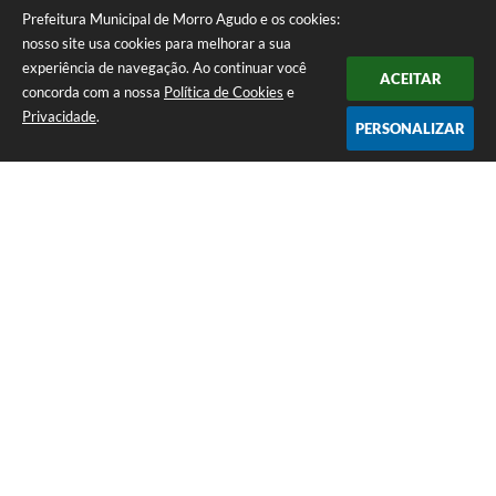
Prefeitura Municipal de Morro Agudo e os cookies:
nosso site usa cookies para melhorar a sua
experiência de navegação. Ao continuar você
ACEITAR
concorda com a nossa
Política de Cookies
e
Privacidade
.
PERSONALIZAR
Telefone: (16) 3851-1400
Endereço: Praça Martinico Prado, nº 1626 | CEP: 14640-000
Atendimento de Segunda-feira a Sexta-feira das 08h às 17h
Prefeitura Municipal de Morro Agudo
Versão do Sistema:
3.5.3 - 19/06/2026
Portal atualizado em:
07/08/2026 07:24
Dados Abertos
Copyright Instar - 2006-2026. Todos os direitos reservados -