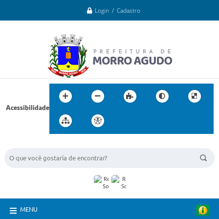
Login / Cadastro
Acessibilidade
BUSCA DO SITE:
MENU