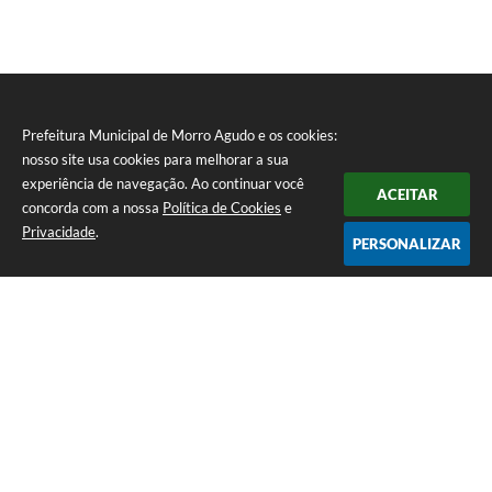
Prefeitura Municipal de Morro Agudo e os cookies:
nosso site usa cookies para melhorar a sua
experiência de navegação. Ao continuar você
ACEITAR
concorda com a nossa
Política de Cookies
e
Privacidade
.
PERSONALIZAR
Telefone: (16) 3851-1400
Endereço: Praça Martinico Prado, nº 1626 | CEP: 14640-000
Atendimento de Segunda-feira a Sexta-feira das 08h às 17h
Prefeitura Municipal de Morro Agudo
Versão do Sistema:
3.5.3 - 19/06/2026
Portal atualizado em:
06/08/2026 14:56