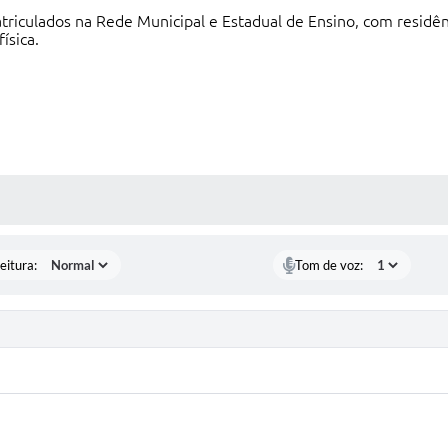
riculados na Rede Municipal e Estadual de Ensino, com residên
ísica.
 MÍDIAS
eitura:
Tom de voz: