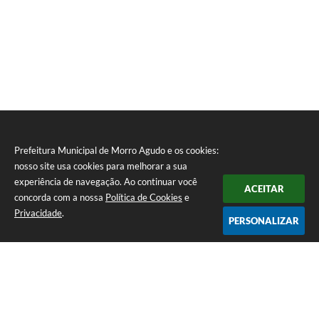
Prefeitura Municipal de Morro Agudo e os cookies:
nosso site usa cookies para melhorar a sua
experiência de navegação. Ao continuar você
ACEITAR
concorda com a nossa
Política de Cookies
e
Privacidade
.
PERSONALIZAR
Telefone: (16) 3851-1400
Endereço: Praça Martinico Prado, nº 1626 | CEP: 14640-000
Atendimento de Segunda-feira a Sexta-feira das 08h às 17h
Prefeitura Municipal de Morro Agudo