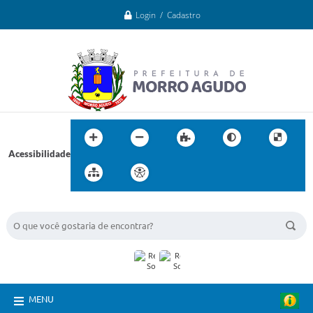
Login / Cadastro
Acessibilidade
BUSCA DO SITE:
MENU