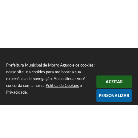
Prefeitura Municipal de Morro Agudo e os cookies:
nosso site usa cookies para melhorar a sua
experiência de navegação. Ao continuar você
ACEITAR
concorda com a nossa
Política de Cookies
e
Privacidade
.
PERSONALIZAR
Telefone: (16) 3851-1400
Endereço: Praça Martinico Prado, nº 1626 | CEP: 14640-000
Atendimento de Segunda-feira a Sexta-feira das 08h às 17h
Prefeitura Municipal de Morro Agudo