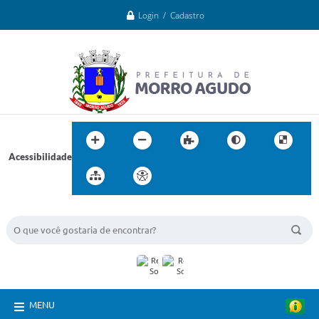
Login / Cadastro
Acessibilidade
BUSCA DO SITE:
MENU