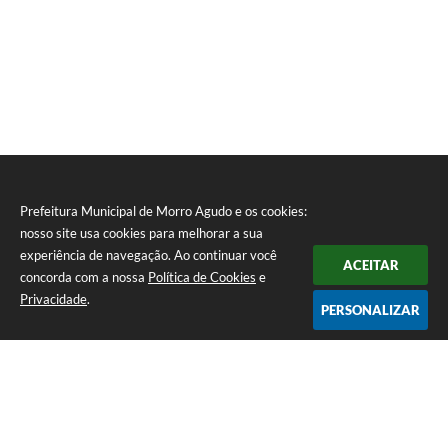
Prefeitura Municipal de Morro Agudo e os cookies:
nosso site usa cookies para melhorar a sua
experiência de navegação. Ao continuar você
ACEITAR
concorda com a nossa
Política de Cookies
e
Privacidade
.
PERSONALIZAR
Telefone: (16) 3851-1400
Endereço: Praça Martinico Prado, nº 1626 | CEP: 14640-000
Atendimento de Segunda-feira a Sexta-feira das 08h às 17h
Prefeitura Municipal de Morro Agudo