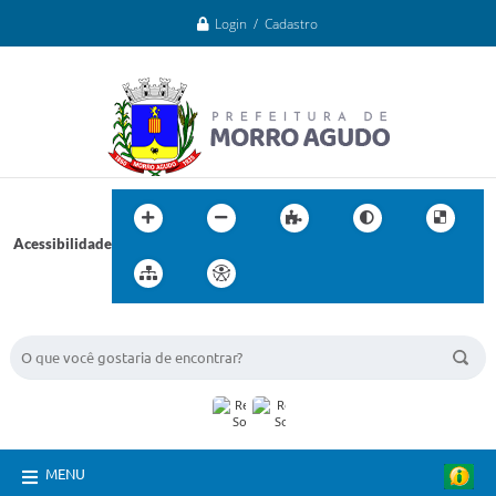
Login / Cadastro
Acessibilidade
BUSCA DO SITE:
MENU