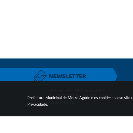
NEWSLETTER
RECEBA OS INFORMATIVOS
DA PREFEITURA EM SEU E-MAIL
Prefeitura Municipal de Morro Agudo e os cookies: nosso site
CADASTRE-SE
Privacidade
.
LOCALIZAÇÃO