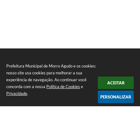
Prefeitura Municipal de Morro Agudo e os cookies:
nosso site usa cookies para melhorar a sua
experiência de navegação. Ao continuar você
ACEITAR
concorda com a nossa
Política de Cookies
e
Privacidade
.
PERSONALIZAR
Telefone: (16) 3851-1400
Endereço: Praça Martinico Prado, nº 1626 | CEP: 14640-000
Atendimento de Segunda-feira a Sexta-feira das 08h às 17h
Prefeitura Municipal de Morro Agudo