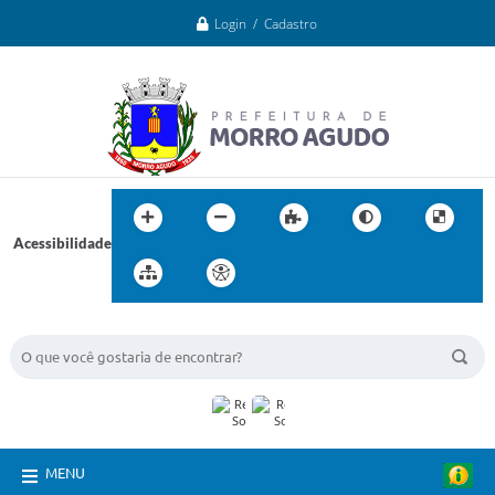
Login / Cadastro
Acessibilidade
BUSCA DO SITE:
MENU