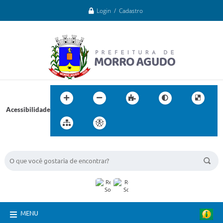
Login / Cadastro
Acessibilidade
BUSCA DO SITE:
MENU