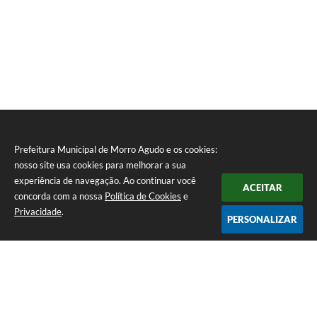
Prefeitura Municipal de Morro Agudo e os cookies:
nosso site usa cookies para melhorar a sua
experiência de navegação. Ao continuar você
ACEITAR
concorda com a nossa
Política de Cookies
e
Privacidade
.
PERSONALIZAR
Telefone: (16) 3851-1400
Endereço: Praça Martinico Prado, nº 1626 | CEP: 14640-000
Atendimento de Segunda-feira a Sexta-feira das 08h às 17h
Prefeitura Municipal de Morro Agudo