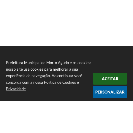
Prefeitura Municipal de Morro Agudo e os cookies:
nosso site usa cookies para melhorar a sua
experiência de navegação. Ao continuar você
ACEITAR
concorda com a nossa
Política de Cookies
e
Privacidade
.
PERSONALIZAR
Telefone: (16) 3851-1400
Endereço: Praça Martinico Prado, nº 1626 | CEP: 14640-000
Atendimento de Segunda-feira a Sexta-feira das 08h às 17h
Prefeitura Municipal de Morro Agudo