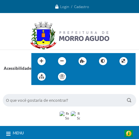
Login / Cadastro
Acessibilidade
BUSCA DO SITE:
MENU