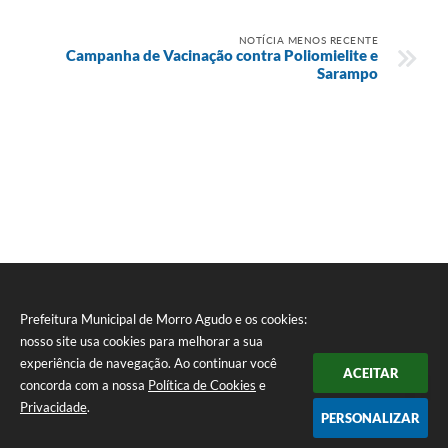
NOTÍCIA MENOS RECENTE
Campanha de Vacinação contra Poliomielite e
Sarampo
Prefeitura Municipal de Morro Agudo e os cookies:
nosso site usa cookies para melhorar a sua
experiência de navegação. Ao continuar você
ACEITAR
Seta
concorda com a nossa
Política de Cookies
e
Privacidade
.
PERSONALIZAR