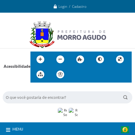
Login / Cadastro
Acessibilidade
BUSCA DO SITE:
MENU