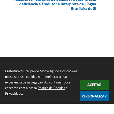
deficiência e Tradutor e Intérprete da Língua
Brasileira de Si
Prefeitura Municipal de Morro Agudo e os cookies:
nosso site usa cookies para melhorar a sua
experiência de navegação. Ao continuar você
ACEITAR
concorda com a nossa
Política de Cookies
e
Privacidade
.
PERSONALIZAR
Telefone: (16) 3851-1400