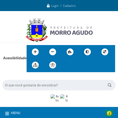
Login / Cadastro
Acessibilidade
BUSCA DO SITE:
MENU