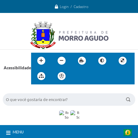
Login / Cadastro
Acessibilidade
BUSCA DO SITE:
MENU