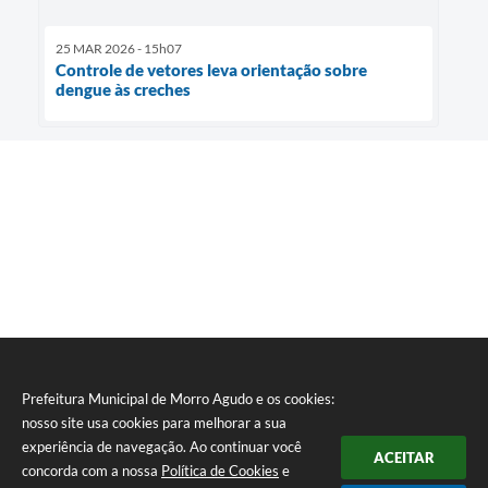
25 MAR 2026 - 15h07
Controle de vetores leva orientação sobre
dengue às creches
Prefeitura Municipal de Morro Agudo e os cookies:
nosso site usa cookies para melhorar a sua
experiência de navegação. Ao continuar você
ACEITAR
concorda com a nossa
Política de Cookies
e