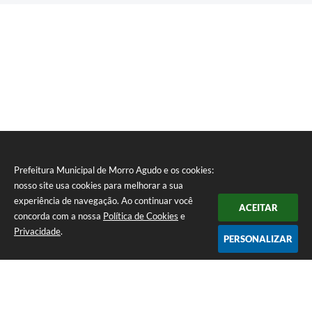
Prefeitura Municipal de Morro Agudo e os cookies:
nosso site usa cookies para melhorar a sua
experiência de navegação. Ao continuar você
ACEITAR
concorda com a nossa
Política de Cookies
e
Privacidade
.
PERSONALIZAR
Telefone: (16) 3851-1400
Endereço: Praça Martinico Prado, nº 1626 | CEP: 14640-000
Atendimento de Segunda-feira a Sexta-feira das 08h às 17h