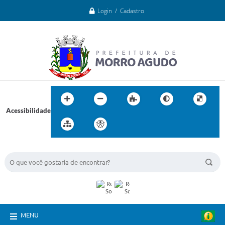
Login / Cadastro
Acessibilidade
BUSCA DO SITE:
MENU