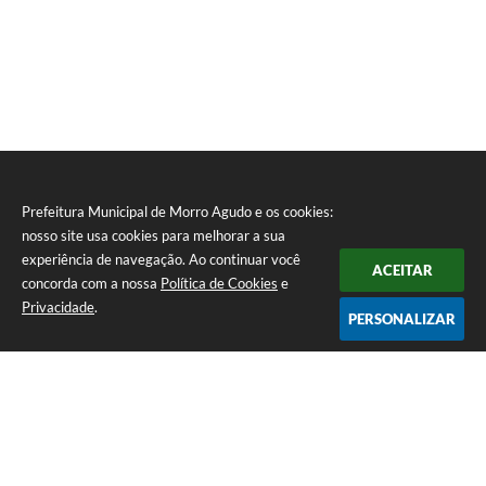
Prefeitura Municipal de Morro Agudo e os cookies:
nosso site usa cookies para melhorar a sua
experiência de navegação. Ao continuar você
ACEITAR
concorda com a nossa
Política de Cookies
e
Privacidade
.
PERSONALIZAR
Telefone: (16) 3851-1400
Endereço: Praça Martinico Prado, nº 1626 | CEP: 14640-000
Atendimento de Segunda-feira a Sexta-feira das 08h às 17h
Prefeitura Municipal de Morro Agudo