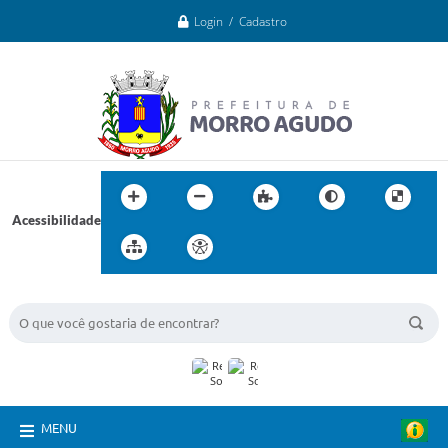
Login / Cadastro
Acessibilidade
BUSCA DO SITE:
MENU