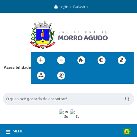
Login / Cadastro
Acessibilidade
BUSCA DO SITE:
MENU