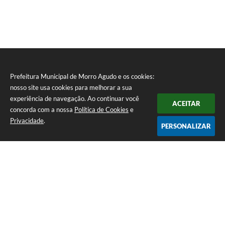
Prefeitura Municipal de Morro Agudo e os cookies:
nosso site usa cookies para melhorar a sua
experiência de navegação. Ao continuar você
ACEITAR
concorda com a nossa
Política de Cookies
e
Privacidade
.
PERSONALIZAR
Telefone: (16) 3851-1400
Endereço: Praça Martinico Prado, nº 1626 | CEP: 14640-000
Atendimento de Segunda-feira a Sexta-feira das 08h às 17h
Prefeitura Municipal de Morro Agudo
Versão do Sistema:
3.5.3 - 19/06/2026