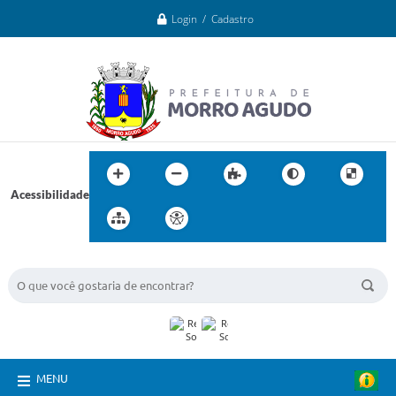
Login / Cadastro
Acessibilidade
BUSCA DO SITE:
MENU