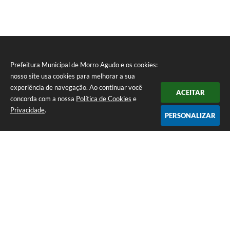
Prefeitura Municipal de Morro Agudo e os cookies:
nosso site usa cookies para melhorar a sua
experiência de navegação. Ao continuar você
ACEITAR
concorda com a nossa
Política de Cookies
e
Privacidade
.
PERSONALIZAR
Telefone: (16) 3851-1400
Endereço: Praça Martinico Prado, nº 1626 | CEP: 14640-000
Atendimento de Segunda-feira a Sexta-feira das 08h às 17h
Prefeitura Municipal de Morro Agudo
Versão do Sistema:
3.5.3 - 19/06/2026
Portal atualizado em:
07/08/2026 07:24