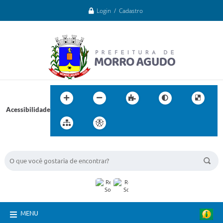
Login / Cadastro
Acessibilidade
BUSCA DO SITE:
MENU