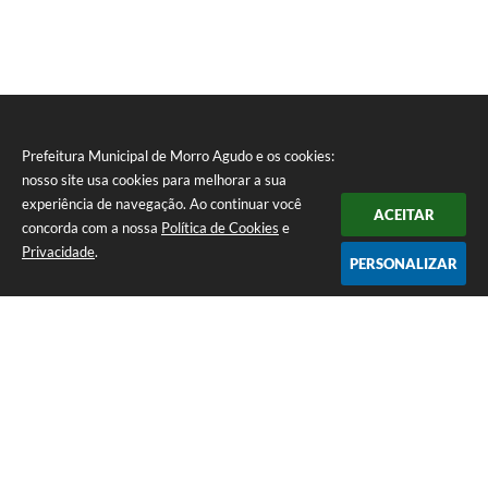
Prefeitura Municipal de Morro Agudo e os cookies:
nosso site usa cookies para melhorar a sua
experiência de navegação. Ao continuar você
ACEITAR
concorda com a nossa
Política de Cookies
e
Privacidade
.
PERSONALIZAR
Telefone: (16) 3851-1400
Endereço: Praça Martinico Prado, nº 1626 | CEP: 14640-000
Atendimento de Segunda-feira a Sexta-feira das 08h às 17h
Prefeitura Municipal de Morro Agudo
Versão do Sistema:
3.5.3 - 19/06/2026