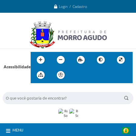
Login / Cadastro
Acessibilidade
BUSCA DO SITE:
MENU