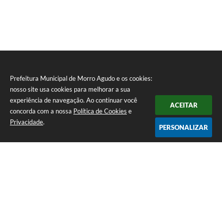
Prefeitura Municipal de Morro Agudo e os cookies:
nosso site usa cookies para melhorar a sua
experiência de navegação. Ao continuar você
ACEITAR
concorda com a nossa
Política de Cookies
e
Privacidade
.
PERSONALIZAR
Telefone: (16) 3851-1400
Endereço: Praça Martinico Prado, nº 1626 | CEP: 14640-000
Atendimento de Segunda-feira a Sexta-feira das 08h às 17h
Prefeitura Municipal de Morro Agudo
Versão do Sistema:
3.5.3 - 19/06/2026