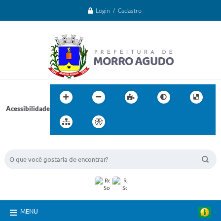
Login / Cadastro
Acessibilidade
BUSCA DO SITE:
MENU