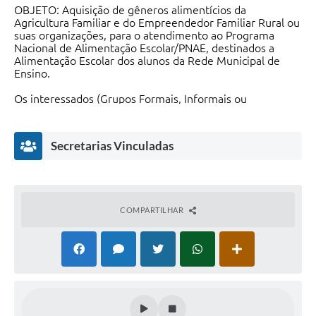
OBJETO: Aquisição de gêneros alimentícios da
Agricultura Familiar e do Empreendedor Familiar Rural ou
suas organizações, para o atendimento ao Programa
Nacional de Alimentação Escolar/PNAE, destinados a
Alimentação Escolar dos alunos da Rede Municipal de
Ensino.
Os interessados (Grupos Formais, Informais ou
Fornecedores Individuais) deverão protocolar os
envelopes com a documentação para habilitação e
Projeto de Venda, no Setor de Protocolo único da
Secretarias Vinculadas
Municipalidade, sito a Praça Martinico Prado, nº 1.626, na
cidade de Morro Agudo/SP, até as 09h00m do dia
20/09/2021.
A sessão de abertura dos envelopes terá início às
COMPARTILHAR
09h10m do dia 20/09/2021.