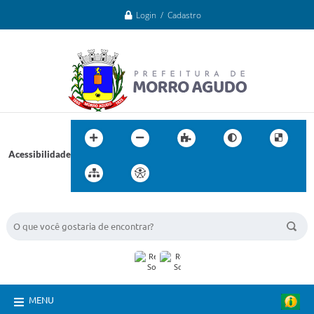
Login / Cadastro
Acessibilidade
BUSCA DO SITE:
MENU