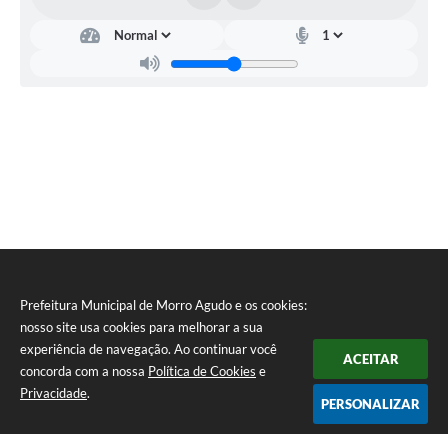
Secretaria
Municipal
da
Educação
Norma
Alessandra
de
Castro
Prefeitura Municipal de Morro Agudo e os cookies:
nosso site usa cookies para melhorar a sua
experiência de navegação. Ao continuar você
ACEITAR
concorda com a nossa
Política de Cookies
e
Privacidade
.
PERSONALIZAR