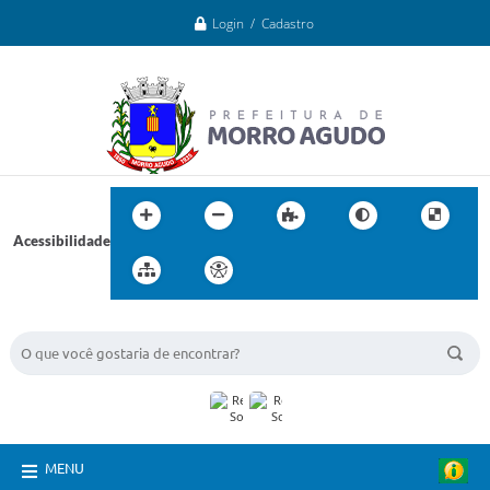
Login / Cadastro
Acessibilidade
BUSCA DO SITE:
MENU