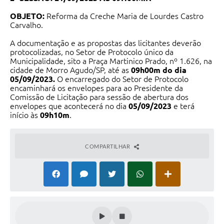
OBJETO:
Reforma da Creche Maria de Lourdes Castro
Carvalho.
A documentação e as propostas das licitantes deverão
protocolizadas, no Setor de Protocolo único da
Municipalidade, sito a Praça Martinico Prado, nº 1.626, na
cidade de Morro Agudo/SP, até as
09h00m do dia
05/09/2023.
O encarregado do Setor de Protocolo
encaminhará os envelopes para ao Presidente da
Comissão de Licitação para sessão de abertura dos
envelopes que acontecerá no dia
05/09/2023
e terá
início às
09h10m
.
Local da Sessão:
Sala de Reunião, localizada na Praça
Martinico Prado, 1626 – Centro – Morro Agudo/SP.
COMPARTILHAR
Regime de execução.
Fica estabelecida a forma de
execução indireta, sob o regime de empreitada por preço
GLOBAL.
Valor referencial.
O valor total estimado para a
execução do objeto deste certame é de R$ 60.648,98
(sessenta mil, seiscentos e quarenta e oito reais e
noventa e oito centavos).