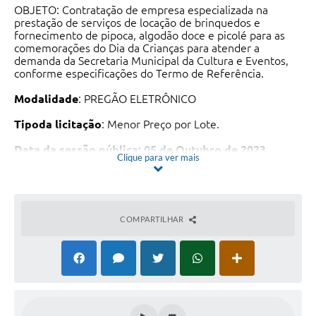
OBJETO: Contratação de empresa especializada na
prestação de serviços de locação de brinquedos e
fornecimento de pipoca, algodão doce e picolé para as
comemorações do Dia da Crianças para atender a
demanda da Secretaria Municipal da Cultura e Eventos,
conforme especificações do Termo de Referência.
Modalidade
: PREGÃO ELETRÔNICO
Tipoda licitação
: Menor Preço por Lote.
Data da sessão pública: 05 de Outubro de 2023.
Clique para ver mais
Horário:09h00min
.
Envio das propostas e habilitação:
A partir de
25/09/2023.
COMPARTILHAR
Endereço Eletrônico:
http://177.129.28.34:8079/comprasedital/
Prazo de vigência:
O prazo de vigência será a partir da
assinatura do contrato até o dia 15/10/2023.
Condições da entrega:
Os Produtos/Serviços deverão