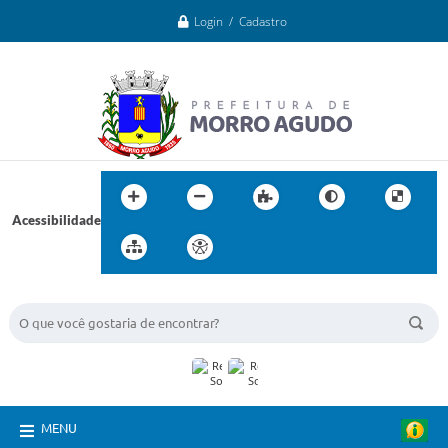
Login / Cadastro
Acessibilidade
BUSCA DO SITE:
MENU