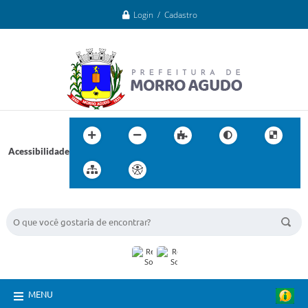
Login / Cadastro
Acessibilidade
BUSCA DO SITE:
MENU