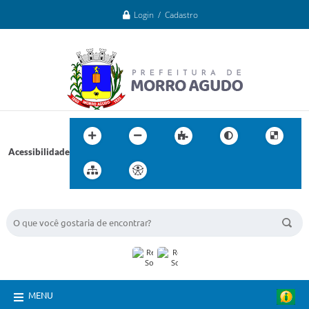
Login / Cadastro
Acessibilidade
BUSCA DO SITE:
MENU