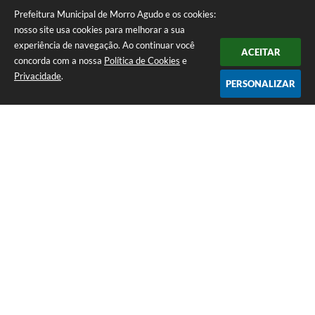
Prefeitura Municipal de Morro Agudo e os cookies:
nosso site usa cookies para melhorar a sua
experiência de navegação. Ao continuar você
ACEITAR
concorda com a nossa
Política de Cookies
e
Privacidade
.
PERSONALIZAR
Telefone: (16) 3851-1400
Endereço: Praça Martinico Prado, nº 1626 | CEP: 14640-000
Atendimento de Segunda-feira a Sexta-feira das 08h às 17h
Prefeitura Municipal de Morro Agudo
Versão do Sistema:
3.5.3 - 19/06/2026
Portal atualizado em:
07/08/2026 07:24
Dados Abertos
Copyright Instar - 2006-2026. Todos os direitos reservados -