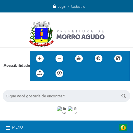
Login / Cadastro
Acessibilidade
BUSCA DO SITE:
MENU