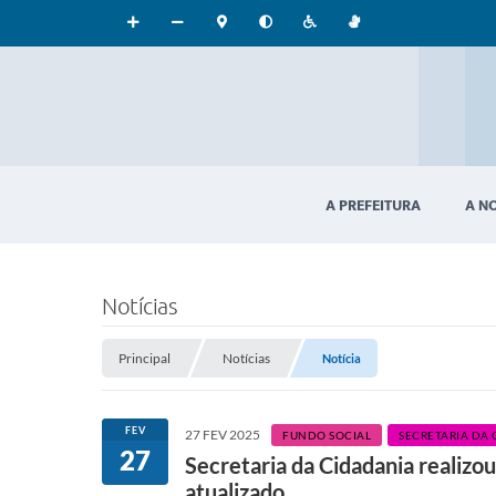
A PREFEITURA
A N
Notícias
Principal
Notícias
Notícia
FEV
27 FEV 2025
FUNDO SOCIAL
SECRETARIA DA
27
Secretaria da Cidadania realizo
atualizado